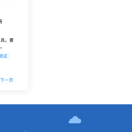
析
工具。要
巧。
量体系根
口测试
下一页
！