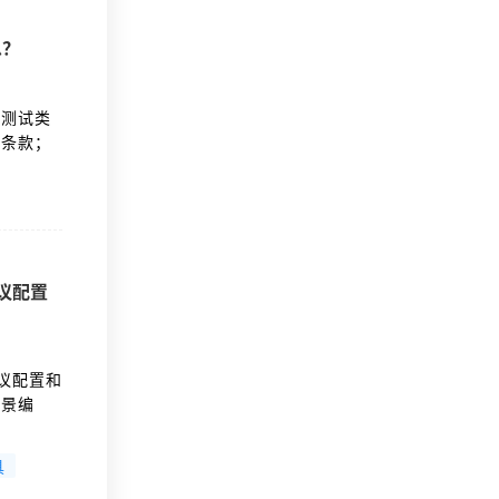
么？
确测试类
密条款；
最后的报
与测评机
协议配置
协议配置和
场景编
了全局、
构建专业
具
L配