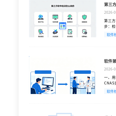
第三
2026-0
第三方
步：检
盖有 
软件
章，具
软件
2026-0
一、用
CNA
一定需
软件
招投标