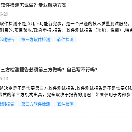
方软件检测怎么做？专业解决方案
6-29
软件检测不是点几下功能就完事，是一个严谨的技术质量测试服务
测目的,项目验收/政府申报,报告：软件测试报告（功能、性能）,特
CMA（检验检测机构资质认定） 或 CNAS（中国合格评定国家认可委
检测报告
第三方软件检测
软件检测
有法律效力和权威性。
第三方检测报告必须第三方做吗？自己写不行吗？
5-13
途决定是不是需要第三方软件测试报告,软件测试报告是不是需要CM
S资质的第三方机构出具，完全取决于报告的用途：如果仅用于内部参
要；但如果用于对外证明、具有法律或行政效力的场景（如政府项
检测报告
第三方软件检测
软件检测
等），则必须由有相应资质的第三方机构出具。