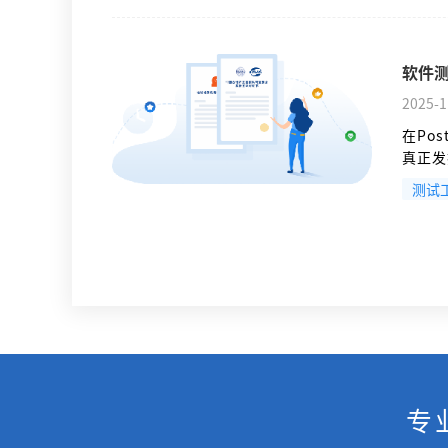
置、断
软件测
2025-1
在Po
真正发
Pos
测试
据作用
专