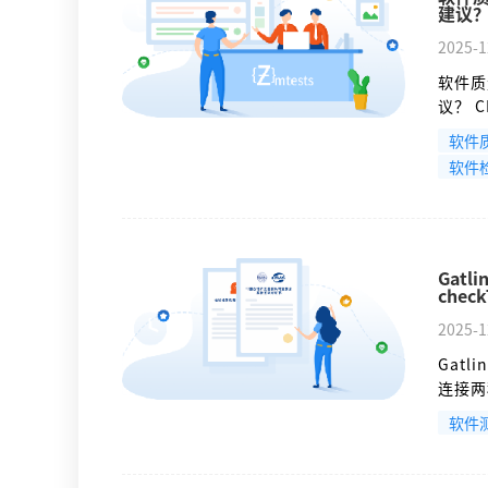
建议
2025-1
软件质
议？ 
（功能
软件
为项目
软件
同要求
Gatl
check
2025-1
Gatl
连接两种
验证响
软件
和负载
验证，