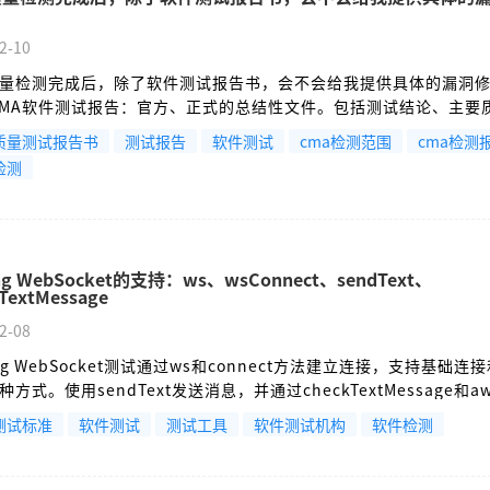
？
2-10
量检测完成后，除了软件测试报告书，会不会给我提供具体的漏洞
CMA软件测试报告：官方、正式的总结性文件。包括测试结论、主要
性、性能效率、信息安全性等）的符合性陈述、发现的主要缺陷概
质量测试报告书
测试报告
软件测试
cma检测范围
cma检测
验收的法定凭证，提交给专家组、建设单位及审计部门，证明软件
检测
的质量基线。
ing WebSocket的支持：ws、wsConnect、sendText、
TextMessage
2-08
ing WebSocket测试通过ws和connect方法建立连接，支持基础连
方式。使用sendText发送消息，并通过checkTextMessage和aw
应。协议配置包括wsBaseUrl设置和重连策略。高并发场景需注意
测试标准
软件测试
测试工具
软件测试机构
软件检测
模型。示例展示了完整的聊天室测试流程，包括连接建立、消息收
适用于模拟长连接交互场景。