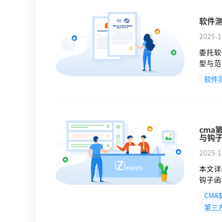
软件
2025-1
委托软
型与范
建立有
软件
告，保
构紧密
cma
与钩
2025-1
本文详
钩子函
排；协
CM
场景和
第三
化的性