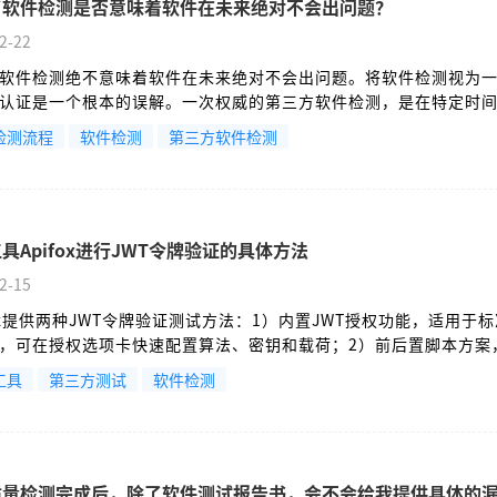
了软件检测是否意味着软件在未来绝对不会出问题？
2-22
软件检测绝不意味着软件在未来绝对不会出问题。将软件检测视为
认证是一个根本的误解。一次权威的第三方软件检测，是在特定时
，对软件质量的一次高强度体检，极大地降低了已知风险，但无法
检测流程
软件检测
第三方软件检测
险。
具Apifox进行JWT令牌验证的具体方法
2-15
fox提供两种JWT令牌验证测试方法：1）内置JWT授权功能，适用于
，可在授权选项卡快速配置算法、密钥和载荷；2）前后置脚本方案
，支持动态令牌管理，包括自动登录、令牌刷新、过期重试等全生
工具
第三方测试
软件检测
置方法简单直观，脚本方案则通过公共脚本实现团队复用，完美支
CI/CD集成。开发者可根据测试需求选择：简单验证用内置功能，
方案。
质量检测完成后，除了软件测试报告书，会不会给我提供具体的