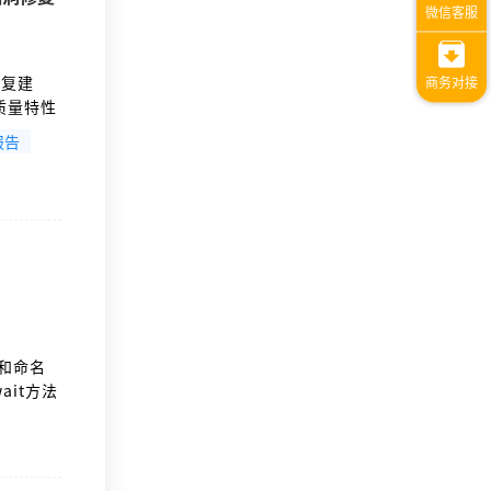
修复建
质量特性
述等。作
报告
已达到合
接和命名
ait方法
资源管理
发和响应