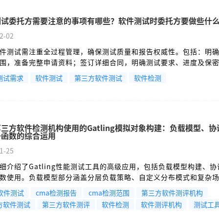
测试委托方需要注意的事项有哪些？软件测试时委托方要做些什
2-02
件测试需注重全过程管理，确保测试质量和报告权威性。包括：明
围，准备完整申请资料；签订详细合同，明确测试要求、进度及保
效沟通机制，监控测试过程，参与方案评审和缺陷确认；严格审核
测试需求
软件测试
第三方软件测试
软件检测
证内容准确并加盖资质签章；做好资料归档。委托方需全程参与，
协作，共同保证测试效果。
第三方软件检测机构使用的Gatling模拟对象构建：负载模型、
子函数的综合运用
1-25
细介绍了Gatling性能测试工具的高级应用，包括负载模型构建、
数使用。负载模型部分涵盖分层负载策略、自定义分布模式和复杂
议配置涉及HTTP/WebSocket的高级参数设置；钩子函数部分展示
A软件测试
cma检测报告
cma检测范围
第三方软件测评机构
请求级别的生命周期管理。文章通过完整的配置示例，演示了如何
方软件测试
第三方软件测评
软件检测
软件测评机构
测试工
能测试模拟，满足企业级应用的复杂测试需求，包括连接池优化、SS