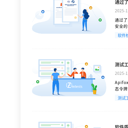
通过
2025-1
通过了
安全的
条件下
软件
未知风
测试工
2025-1
Api
态令牌
杂场景
测试
理。内
测试和
用脚本
软件