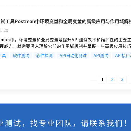
言验证等高级特性。
试工具Postman中环境变量和全局变量的高级应用与作用域解
1-20
stman中，环境变量和全局变量是提升API测试效率和维护性的主要
挥威力，就需要深入理解它们的作用域机制并掌握一些高级应用技
tman变量作用域和优先级解析，变量类型和作用域，Postman的变
工具
软件测试
软件检测
API自动化测试
API测试
API接
域大小划分：
1
2
3
业测试，找专业团队，请联系我们