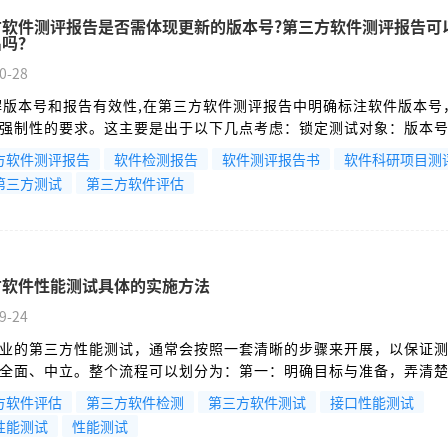
方软件测评报告是否需体现更新的版本号?第三方软件测评报告可
出吗？
0-28
详解版本号和报告有效性,在第三方软件测评报告中明确标注软件版本号
强制性的要求。这主要是出于以下几点考虑：锁定测试对象：版本
次测试所针对的软件实体。没有版本号，报告就失去了明确的指向
方软件测评报告
软件检测报告
软件测评报告书
软件科研项目测
结果与特定版本的软件绑定。
第三方测试
第三方软件评估
方软件性能测试具体的实施方法
9-24
业的第三方性能测试，通常会按照一套清晰的步骤来开展，以保证
全面、中立。整个流程可以划分为：第一：明确目标与准备，弄清
具体内容，为后续工作打好基础。1.确定测试目的：
方软件评估
第三方软件检测
第三方软件测试
接口性能测试
性能测试
性能测试