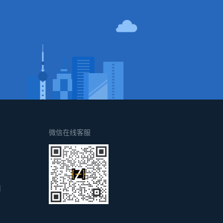
！
微信在线客服
d