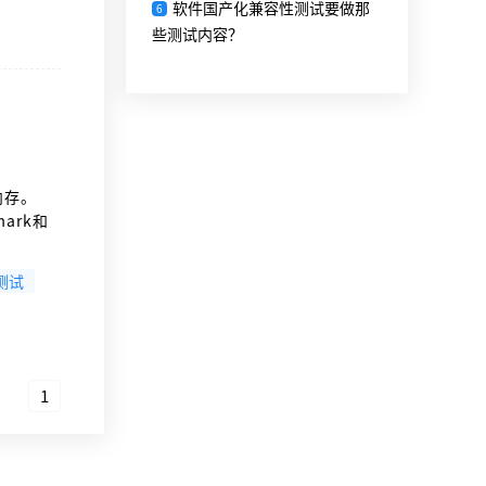
。
软件国产化兼容性测试要做那
6
些测试内容？
内存。
ark和
11性能
测试
1