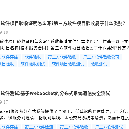
方软件项目验收证明怎么写?第三方软件项目验收属于什么类别?
9-18
软件项目验收证明怎么写? 验收基础文件：本次评定工作基于以下文
[项目名称]技术服务合同》第三方软件项目验收属于什么类别?评定
现：
方软件评估
软件验收
第三方软件验收
第三方软件验收公司
项目验收
软件验收测试
软件项目验收测试
验收测试
软件测试:基于WebSocket的分布式系统通信安全测试
9-17
Socket协议为分布式系统提供了全双工、低延迟的通信能力，广泛应
步、微服务间通信、物联网集线、金融交易系统等场景。然而长连
与传统HTTP安全模型差异等特性，引入了安全挑战。在分布式架构
方软件评估
第三方软件检测
第三方软件验收
第三方软件测试