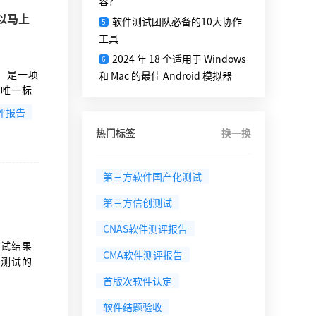
容？
以马上
软件测试团队必备的10大协作
5
工具
2024 年 18 个适用于 Windows
6
，是一项
和 Mac 的最佳 Android 模拟器
号唯一标
性，无法
评报告
热门标签
换一换
第三方软件国产化测试
第三方信创测试
CNAS软件测评报告
测试结果
CMA软件测评报告
楚测试的
首版次软件认定
软件结题验收