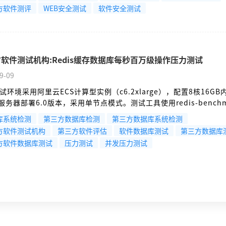
了多个交互节点（客户端、连接网关、消息代理、后端业务服务）
方软件测评
WEB安全测试
软件安全测试
软件测试机构:Redis缓存数据库每秒百万级操作压力测试
9-09
试环境采用阿里云ECS计算型实例（c6.2xlarge），配置8核16GB
is服务器部署6.0版本，采用单节点模式。测试工具使用redis-benchm
Go语言压测程序，网络延迟控制在0.1ms内。测试方法基于RFC 35
库系统检测
第三方数据库检测
第三方数据库系统检测
准，包含阶梯式压力加载和持续峰值负载两种模式。
方软件测试机构
第三方软件评估
软件数据库测试
第三方数据库
方软件数据库测试
压力测试
并发压力测试