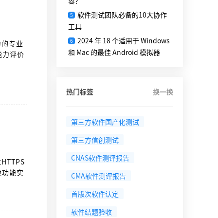
容？
软件测试团队必备的10大协作
5
工具
2024 年 18 个适用于 Windows
6
力的专业
和 Mac 的最佳 Android 模拟器
定能力评价
可重现
热门标签
换一换
第三方软件国产化测试
第三方信创测试
CNAS软件测评报告
HTTPS
境功能实
CMA软件测评报告
.env
非URL
首版次软件认定
现团队安
软件结题验收