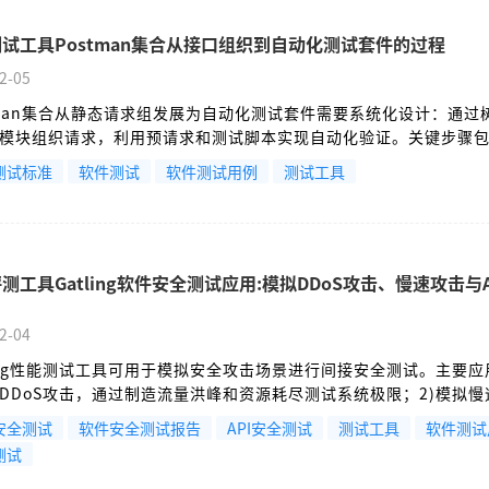
试工具Postman集合从接口组织到自动化测试套件的过程
2-05
tman集合从静态请求组发展为自动化测试套件需要系统化设计：通过
模块组织请求，利用预请求和测试脚本实现自动化验证。关键步骤
行器或Newman批量执行、通过环境变量实现配置复用、构建请求
测试标准
软件测试
软件测试用例
测试工具
作流，并支持数据驱动测试。最终可与CI/CD流水线集成，实现持
程将简单请求集合转变为可维护、可扩展的自动化测试解决方案。
测工具Gatling软件安全测试应用:模拟DDoS攻击、慢速攻击与A
2-04
ling性能测试工具可用于模拟安全攻击场景进行间接安全测试。主要
拟DDoS攻击，通过制造流量洪峰和资源耗尽测试系统极限；2)模拟
时间连接占用服务器资源；3)模拟API滥用，如参数模糊测试和业务
安全测试
软件安全测试报告
API安全测试
测试工具
软件测试
使用时需注意法律授权和环境隔离，并配合专业安全工具进行验证。Ga
测试
业安全工具，但能有效生成攻击流量以发现系统脆弱点。