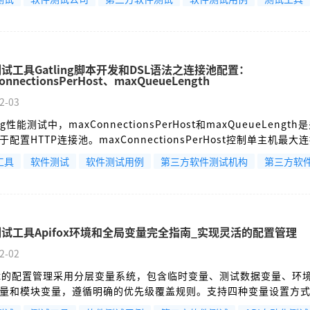
e设置和网络配置优化，包括延长超时时间、调整连接数等。通过合理
策略，可有效评估服务器在并发文件上传时的性能表现。
试工具Gatling脚本开发和DSL语法之连接池配置：
onnectionsPerHost、maxQueueLength
2-03
ing性能测试中，maxConnectionsPerHost和maxQueueLengt
于配置HTTP连接池。maxConnectionsPerHost控制单主机最大
实用户行为；maxQueueLength限制请求队列长度，防止内存耗
工具
软件测试
软件测试用例
第三方软件测试机构
第三方软
P/1.1建议设置6-10个连接，HTTP/2只需1个连接并启用多路复用。
类型和测试目标，通过报告验证效果，调整参数平衡吞吐量与错误
试工具Apifox环境和全局变量完全指南_实现灵活的配置管理
2-02
fox的配置管理采用分层变量系统，包含临时变量、测试数据变量、环
量和模块变量，遵循明确的优先级覆盖规则。支持四种变量设置方
响应提取、脚本动态设置和数据库查询。使用{{变量名}}语法引用变