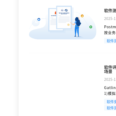
软件测
2025-1
Pos
按业务
集合运
软件
递的工
这一过
软件评
场景
2025-1
Gat
1)模
利用长
软件
探测。
软件
虽非专