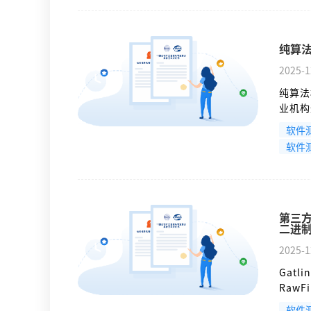
纯算
2025-1
纯算法
业机构
集量化
软件
CMA
软件
论，提
界面的
第三方
二进
2025-1
Gatl
RawF
Str
软件