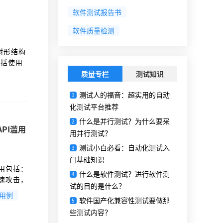
软件测试报告书
软件质量检测
树形结构
包括使用
间数据传
质量专栏
测试知识
续测试。
测试人的福音：超实用的自动
1
化测试平台推荐
什么是并行测试？为什么要采
2
PI滥用
用并行测试？
测试小白必看：自动化测试入
3
门基础知识
应用包括：
什么是软件测试？进行软件测
4
慢速攻击，
试的目的是什么？
逻辑漏洞
用例
软件国产化兼容性测试要做那
tling
5
些测试内容？