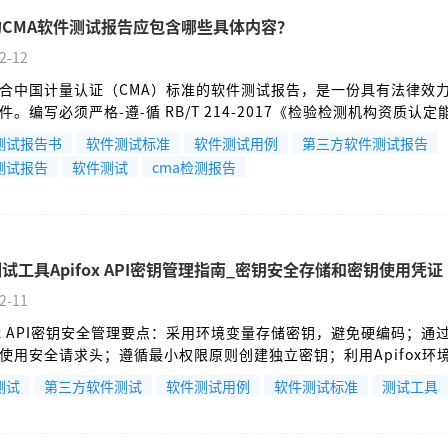
的CMA软件测试报告应包含哪些具体内容？
2-12
合中国计量认证（CMA）标准的软件测试报告，是一份具有法律效
件。编写必须严格-遵-循 RB/T 214-2017《检验检测机构资质认
测机构通用要求》 等国家规范。在于保证软件测试报告的客观性、
测试报告书
软件测试标准
软件测试用例
第三方软件测试报告
追溯性和法律有效性。
测试报告
软件测试
cma检测报告
试工具Apifox API密钥管理指南_密钥安全存储和密钥使用凭证
2-11
fox API密钥安全管理要点：采用环境变量存储密钥，避免硬编码；通过
使用安全请求头；遵循最小权限原则创建独立密钥；利用Apifox环
隔离和变量引用；定期轮换密钥并监控异常访问。关键措施包括：使用
测试
第三方软件测试
软件测试用例
软件测试标准
测试工具
储密钥并排除版本控制、采用KMS服务管理企业级密钥、在请求头而
钥、建立密钥轮换和应急响应机制。通过Apifox的环境共享功能实
，同时保持操作日志审计。