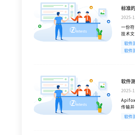
标准
2025-1
一份符
技术文
检验检
软件
性、可
软件
软件测
2025-1
Api
传输并
现密钥
软件
文件存
传递密
全协作