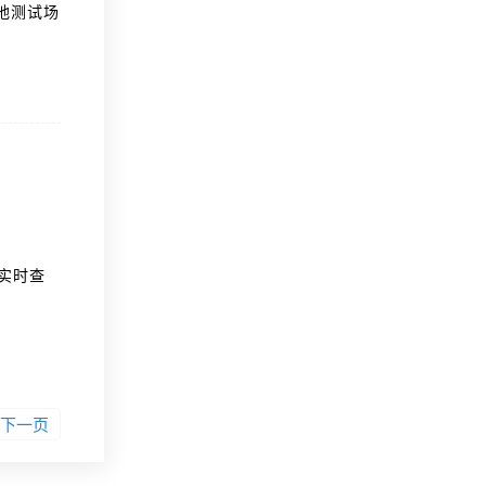
本地测试场
传。可集成
包括持续
质量。
并实时查
Mock功
境。该工
ket测
下一页