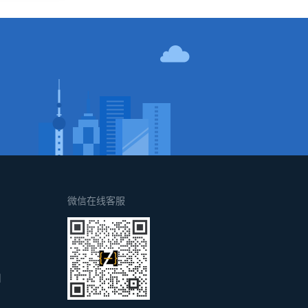
！
微信在线客服
d