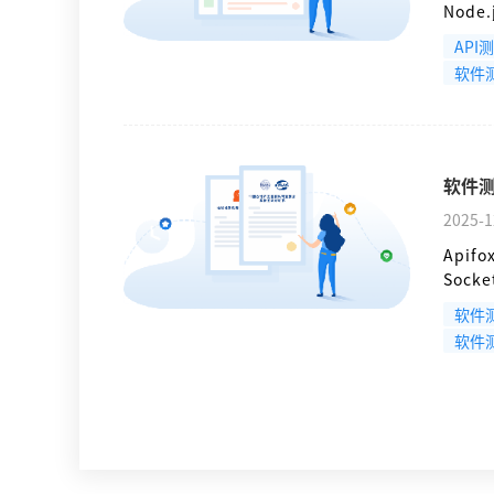
Nod
景、生
API
到Je
软件
集成测
软件测
2025-1
Api
Soc
看交互
软件
能。常
软件
具特别
试解决