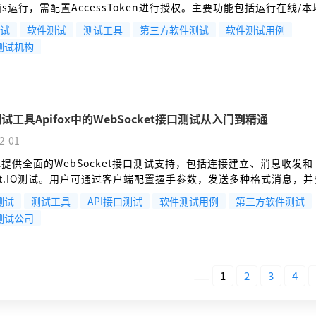
e.js运行，需配置AccessToken进行授权。主要功能包括运行在线/
成多种格式报告（HTML/JSON/JUnit）、支持变量管理及文件上
测试
软件测试
测试工具
第三方软件测试
软件测试用例
nkins等CI环境中，提供请求控制、调试和通知功能。典型应用场景
测试机构
试、团队协作报告共享等，帮助开发者高效验证API功能并提升软件
试工具Apifox中的WebSocket接口测试从入门到精通
2-01
fox提供全面的WebSocket接口测试支持，包括连接建立、消息收发和
ket.IO测试。用户可通过客户端配置握手参数，发送多种格式消息，
记录。Apifox支持团队协作和接口文档化，但暂不支持WebSocket 
测试
测试工具
API接口测试
软件测试用例
第三方软件测试
见问题包括连接失败和ACK响应缺失，需检查服务端配置和网络环
测试公司
适用于即时通讯、实时数据推送等场景，为开发者提供便捷的WebSoc
方案。
1
2
3
4