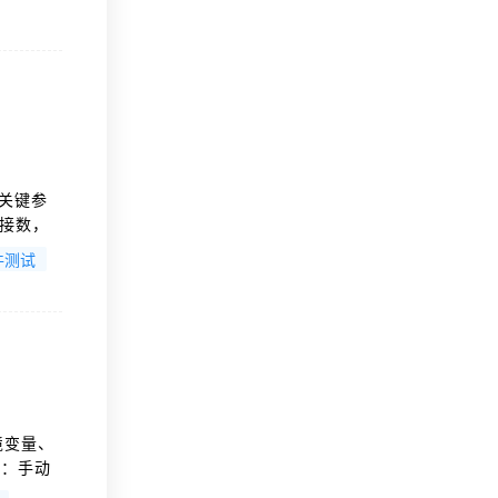
设计场景
h是关键参
连接数，
尽。
件测试
配置需结
率。
境变量、
式：手动
量，支持