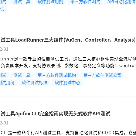
测试
测试工具
软件测试用例
第三方软件测试
API自动化测试
NPath读取嵌套值。高级功能包括全局参数管理、动态变量生成随机
测试
复用逻辑等。典型工作流示例展示了自动化登录和鉴权过程，通过
oken并在全局参数中自动携带。需注意敏感信息保护和JSON引用
置安全和测试有效性。
工具LoadRunner三大组件(VuGen、Controller、Analysis
2-01
dRunner是一款专业的性能测试工具，通过三大核心组件实现全流程
en负责脚本开发，支持协议录制、参数化、事务定义等功能；Controll
心，设计负载场景并实时监控系统性能；Analysis则进行数据整合
测试
测试工具
第三方软件测试机构
第三方软件测试公司
，生成可视化报告定位性能瓶颈。三组件协同工作，从模拟用户行
测试用例
软件测试标准
软件测试中心
颈，提供完整的性能测试解决方案。
试工具Apifox CLI完全指南实现无头式软件API测试
2-01
foxCLI是一款命令行API测试工具，支持自动化测试和CI/CD集成。它