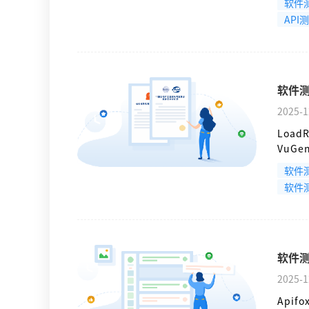
软件
JSO
API
共脚本
存储T
确保配
软件测试
2025-1
Loa
VuG
控制中
软件
联分析
软件
系统瓶
软件测
2025-1
Api