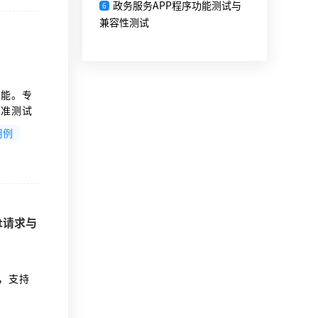
政务服务APP程序功能测试与
6
兼容性测试
性能。专
基准测试
用例
分析结
适用于无
rt请求与
试，支持
t-