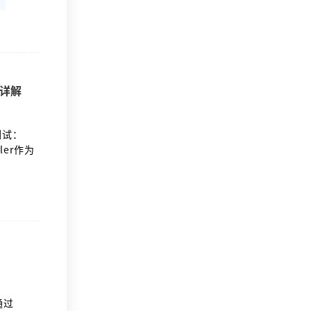
数据、公
环境变量
格式差异，
)详解
测试：
er作为
与深度关
为到分析
通过