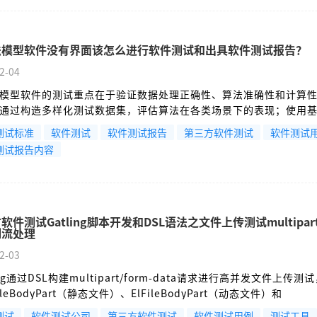
法模型软件没有界面该怎么进行软件测试和出具软件测试报告？
2-04
模型软件的测试重点在于验证数据处理正确性、算法准确性和计算
通过构造多样化测试数据集，评估算法在各类场景下的表现；使用
算法精度指标；并测试处理延迟、吞吐量及资源占用等性能参数。
测试标准
软件测试
软件测试报告
第三方软件测试
软件测试
/CNAS认证的检测报告将详细记录测试标准、环境配置、量化结果和
测试报告内容
供具有法律效力的技术质量凭证。这类测试不依赖用户界面，完全
纯算法软件评估。
软件测试Gatling脚本开发和DSL语法之文件上传测试multipa
制流处理
2-03
ing通过DSL构建multipart/form-data请求进行高并发文件上传测
ileBodyPart（静态文件）、ElFileBodyPart（动态文件）和
eamBodyPart（内存流）三种方式。测试需注意文件路径管理、Conten
测试
软件测试公司
第三方软件测试
软件测试用例
测试工具