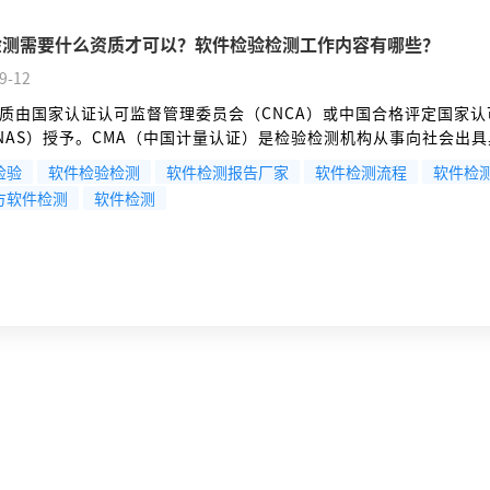
检测需要什么资质才可以？软件检验检测工作内容有哪些？
9-12
质由国家认证认可监督管理委员会（CNCA）或中国合格评定国家认
NAS）授予。CMA（中国计量认证）是检验检测机构从事向社会出
的数据和结果的基本准入资格。CNAS（中国合格评定国家认可委员
检验
软件检验检测
软件检测报告厂家
软件检测流程
软件检
检测实验室的操作能力符合ISO/IEC 17025国际标准。
方软件检测
软件检测