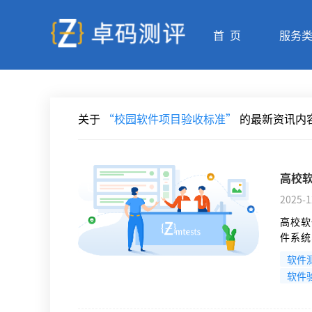
首 页
服务
关于
“校园软件项目验收标准”
的最新资讯内
高校
2025-1
高校软
件系统
计材料
软件
提前查
软件
辩等