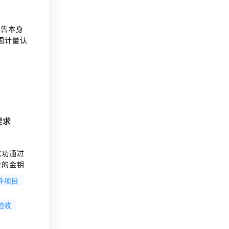
报告本身
国计量认
要求
成功通过
付的金钥
构出具的
件项目
题，更是
验收