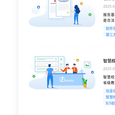
2025-0
报告基
是合法
证）和
软件
第三
智慧
2025-0
智慧校
省级教
匙。省
信息
CMA
智慧
关乎全
B/S