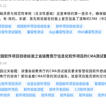
9-22
础资质与规范性审核（合法性基础）这是审核的第一道关卡，确保
、有-效的。关键：首先核验报告封面上是否加盖了清晰的CMA（中
/或CNAS（中国合格评定国家认可委员会）标志。
项目验收
校园软件项目验收标准
软件项目验收测试
方软件测试报告
兼容性测试
App兼容性测试
Web兼容性测试
校园软件项目验收标准之省级教育厅信息化软件项目的CMA测试
8-04
园过关秘籍：读懂省级教育厅的CMA测试报告要求智慧校园软件想
育厅的验收？那份盖着CMA印章的测试报告，就是项目能否顺利交
级层面对教育信息化项目的质量把关极其严格，没有这份由权威机
化软件项目测评
信息化软件项目
校园软件项目验收标准
智慧软
测试报告，项目验收的大门基本是关着的。这不仅仅是技术达标的问
校园软件项目
软件验收流程
软件开发招标
C/S软件测评
省教育数据安全、系统稳定运行和财政资金规范使用的核心凭证。
软件测评
软件项目招投
软件项目
软件投标
软件招标
软件