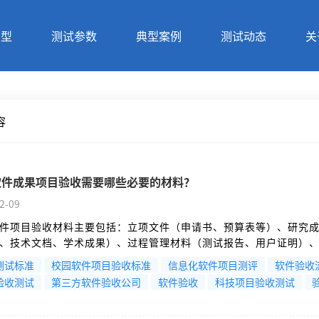
类型
测试参数
典型案例
测试动态
关
容
软件成果项目验收需要哪些必要的材料？
2-09
件项目验收材料主要包括：立项文件（申请书、预算表等）、研究
、技术文档、学术成果）、过程管理材料（测试报告、用户证明）
（决算表、审计报告）及验收申请文件。不同级别项目要求存在差
测试标准
校园软件项目验收标准
信息化软件项目测评
软件验收
阅主管部门最新验收通知。验收过程通常包括材料审核、现场演示
验收测试
第三方软件验收公司
软件验收
科技项目验收测试