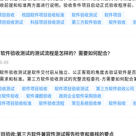
收前提和标准两方面进行说明。验收条件项目启动正式验收程序前
基本条件。软件开发工作全部完成，所有功能模块达到需求规格说
项目验收
校园软件项目验收标准
软件验收测试
软件项目
项目验收测试
科技项目验收测试
第三方软件验收
软件验收
方软件验收测试的测试流程是怎样的？需要如何配合？
0-09
软件验收测试是软件交付前从独立、公正客观的角度去验证软件是否
需求和标准。第三方软件验收测试的完整流程委托-方需要如何配合
测试-的完整专业流-程前-期准备与接洽
验收测试
软件项目验收
软件项目验收测试
第三方软件验收公司
方软件验收
软件课题验收
政府企业软件采购验收
软件项目验收标准
软件验收流程
常见系统验收单
软件验收
项目验收:第三方软件兼容性测试报告检查和审核的要点