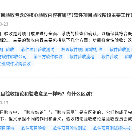
项目验收包含的核心验收内容有哪些?软件项目验收阶段主要工作
0-23
目验收是对项目成果进行全面、系统的检查和确认，以确保其符合
标准。主要的验收内容主要包括以下几个方面：功能符合性验收：
最重要的环节。主要检查软件的各项功能是否和合同、需求规格说
项目验收
软件项目验收测试
校园软件项目验收标准
软件验收测
需求完全一致。验收方会依据预先准备好的测试用例，对每个功能
方软件验收公司
第三方软件验收
软件验收流程
软件验收
验
，确保其正确实现、运行稳定，能够满足业务操作的基本要求。
企业软件采购验收
项目验收结论和验收意见一样吗？有什么区别？
0-13
目验收中，“验收结论”与“验收意见”是有区别的，它们构成了
书，但又承担不同的作用和含义。验收结论验收结论是验收委员会
所有测试报告、文档并听取各方汇报后，对项目做出的终极的、总
项目评审
软件项目验收
软件项目验收测试
软件项目测试报告书