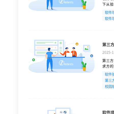
下从验
足七项
软件
求。
软件
第三
2025-1
第三方
求方的
件验收
软件
第三
校园
软件