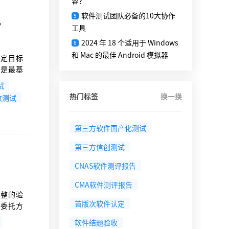
容？
软件测试团队必备的10大协作
5
?
工具
2024 年 18 个适用于 Windows
6
和 Mac 的最佳 Android 模拟器
既定目标
这是最基
明书中所
试
点进行逐
热门标签
换一换
收测试
第三方软件国产化测试
第三方信创测试
CNAS软件测评报告
CMA软件测评报告
完整的验
首版次软件认定
或委托方
结性的判
软件结题验收