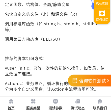
定义函数、结构体、全局/静态变量
包含自定义头文件（.h）和源文件（.c）
调用标准库函数（如 string.h、stdio.h、stdlib.h
等）
调用第三方动态库（DLL/SO）
推荐的脚本组织方式：
vuser_init.c：只放一次性的初始化操作，如登录、建
立数据库连接。
咨询软件测试
Action.c：业务思路，循环执行的部分。复杂思路应拆
分为多个自定义函数，让Action主流程清晰可读。
vuser_end.c：清理工作，如注销、断开连接。
公共函数/常量：放入独立的 .h 和 .c 文件，通过
首页
服务类型
测试参数
测试动态
联系我们