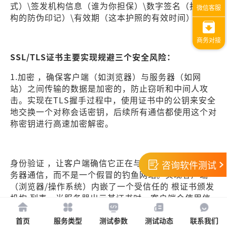
式）\签发机构信息（谁为你担保）\数字签名（担保机
构的防伪印记）\有效期（这本护照的有效时间）
SSL/TLS证书主要实现规避三个安全风险：
1.加密 ，确保客户端（如浏览器）与服务器（如网
站）之间传输的数据是加密的，防止窃听和中间人攻
击。实现在TLS握手过程中，使用证书中的公钥来安全
地交换一个对称会话密钥，后续所有通信都使用这个对
称密钥进行高速加密解密。
身份验证 ，让客户端确信它正在与真正的、预期的服
咨询软件测试
务器通信，而不是一个假冒的钓鱼网站。实现客户端
（浏览器/操作系统）内嵌了一个受信任的 根证书颁发
机构 列表。当服务器出示其证书时，客户端会使用信
任链逐级验证该证书的签名，确保证书是由受信任的
CA 颁发的，并且证书中的域名与正在访问的域名匹
首页
服务类型
测试参数
测试动态
联系我们