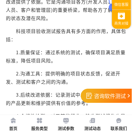
改进提供了依据。它是沟通项目各方(开发人员、测试
人员、客户和管理层)的重要桥梁，帮助各方了解项目
的状态及潜在风险。
科技项目验收测试报告具有多方面的作用，具体包
括：
1.质量保证：通过系统的测试，确保项目满足质量
标准，降低项目风险。
2.沟通工具：提供明确的项目状态反馈，促进开
发、测试和客户之间的沟通。
3.后续改进依据：记录测试中发现的问题，为后续
咨询软件测试
的产品更新和维护提供有价值的参考。
4.合规性检测：对于某些行业，验收测试报告也是
合规性审核的重要依据。
首页
服务类型
测试参数
测试动态
联系我们