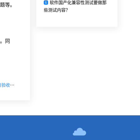
软件国产化兼容性测试要做那
6
题等。
些测试内容？
。同
【下一篇】“XXX社区服务和公共事务管理系统”软件项目验收测试分享（上）
！