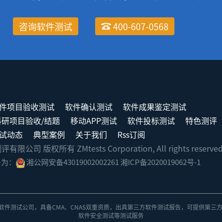
咨询软件测试
400-607-0568
件项目验收测试
软件确认测试
软件成果鉴定测试
科研项目验收/结题
移动APP测试
软件投标测试
特色测评
试动态
典型案例
关于我们
Rss订阅
司 版权所有 ZMtests Corporation, All rights reserve
号为：
湘公网安备43019002002261
湘ICP备2020019062号-1
软件测试公司
，具备
CMA、CNAS双重资质
，出具
第三方软件测试报告
，可提供第三
软件安全测试
等测试服务