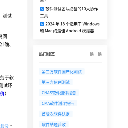
容？
软件测试团队必备的10大协作
5
、测试
工具
2024 年 18 个适用于 Windows
6
和 Mac 的最佳 Android 模拟器
复问
准确、
热门标签
换一换
第三方软件国产化测试
务于软
第三方信创测试
测试环
价
）
CNAS软件测评报告
CMA软件测评报告
首版次软件认定
软件结题验收
【下一篇】如何搭建良好的软件测试环境?测试环境对软件测试起到什么作用?