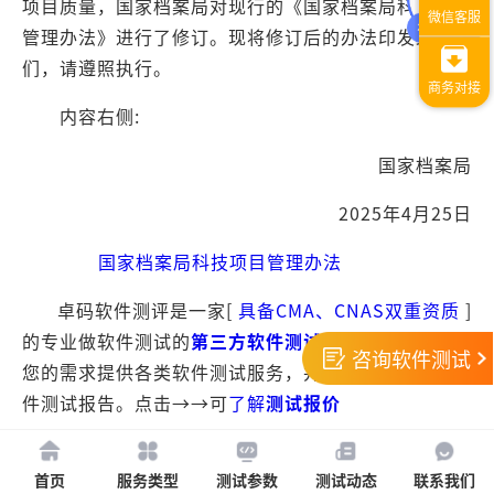
项目质量，国家档案局对现行的《国家档案局科技项目
管理办法》进行了修订。现将修订后的办法印发给你
们，请遵照执行。
内容右侧:
国家档案局
2025年4月25日
国家档案局科技项目管理办法
卓码软件测评是一家[
具备CMA、CNAS双重资质
]
的专业做软件测试的
第三方软件测试
服务机构, 可根据
咨询软件测试
您的需求提供各类软件测试服务，并出具合格有效的软
件测试报告。点击→→可
了解
测试报价
部分文字、图片来自网络，如涉及侵权，请及时与
我们联系，我们会在第一时间删除或处理侵权内容。负
首页
服务类型
测试参数
测试动态
联系我们