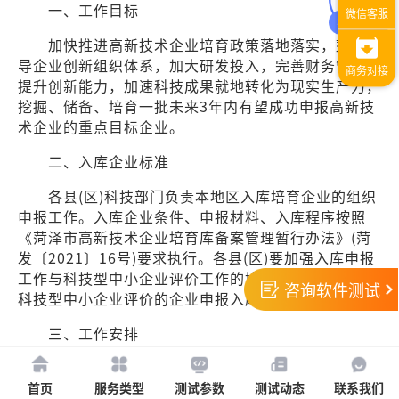
一、工作目标
加快推进高新技术企业培育政策落地落实，鼓励引
导企业创新组织体系，加大研发投入，完善财务管理，
提升创新能力，加速科技成果就地转化为现实生产力，
挖掘、储备、培育一批未来3年内有望成功申报高新技
术企业的重点目标企业。
二、入库企业标准
各县(区)科技部门负责本地区入库培育企业的组织
申报工作。入库企业条件、申报材料、入库程序按照
《菏泽市高新技术企业培育库备案管理暂行办法》(菏
发〔2021〕16号)要求执行。各县(区)要加强入库申报
工作与科技型中小企业评价工作的协同，优先支持通过
咨询软件测试
科技型中小企业评价的企业申报入库。
三、工作安排
菏泽市高新技术企业培育库建设，按照“企业申
报、县区遴选、市级备案、动态管理”的原则。县(区)
首页
服务类型
测试参数
测试动态
联系我们