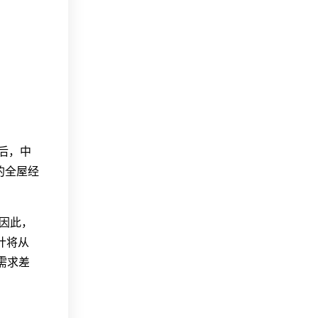
后，中
的全屋经
。因此，
计将从
需求差