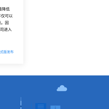
着降低
不仅可以
量。因
公司进入
3 正式版发布
！