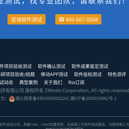
业测试，找专业团队，请联系我们
咨询软件测试
400-607-0568
件项目验收测试
软件确认测试
软件成果鉴定测试
科研项目验收/结题
移动APP测试
软件投标测试
特色测评
试动态
典型案例
关于我们
Rss订阅
司 版权所有 ZMtests Corporation, All rights reserve
号为：
湘公网安备43019002002261
湘ICP备2020019062号-1
软件测试公司
，具备
CMA、CNAS双重资质
，出具
第三方软件测试报告
，可提供第三