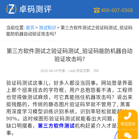
400-607-0568
当前位置:
首页
>
测试知识
>
第三方软件测试之验证码测试_验证码
能防机器自动验证攻击吗?
第三方软件测试之验证码测试_验证码能防机器自动
验证攻击吗?
2025-08-19
作者
：
cwb
浏览次数
：
785
验证码测试这事儿，好多人都没当回事。网站登录界面
上那个扭来扭去的字符框，用户总抱怨看不清，工程师
也觉得做测试麻烦，可它真能挡住机器攻击吗？说出来
挺残酷的，传统的静态图片验证码早就不管用了, 黑客
用深度学习模型训练识别系统，识别率轻松就能超过
90%。这时候图形验证码测试就能看出大问题，安全
缺口明摆着，
第三方软件测试
机构赶紧介入才是正经
事。