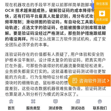
现在机器攻击的手段早不是以前那样简单跑脚本了。
OCR 技术越来越成熟，破解验证码的成本降得特别
快，还有打码平台雇真人批量识别，用分布式攻击绕开
频率限制；滑动拼图的验证码，有自动化工具能模拟拖
动轨迹；点选文字的验证码，也能被图像识别库精准破
解。要是验证码没经过严格测试，那些防护措施跟纸糊
的墙没两样。
所以怎么找第三方软件测试机构，成了安
全团队必须学会的本事。
连验证码存在的价值都有人质疑了, 用户体验和安全防
护根本没平衡好。设计得太复杂的验证码，把真实用户
拦在外面，可那些伪装得好的机器流量倒能轻松进来，
业务损失都是实打实的。这就逼着验证码测试得往更智
能的方向走，行为生物特征分析成了关键。比如用户拖
咨询软件测试
滑块时的细微轨迹、鼠标移动的惯性、触摸屏操作的力
度差别，这些动态数据机器很难批量伪造，验证码测试
也算是进入到分析行为模式的深水区了。
首页
服务类型
测试参数
测试动态
联系我们