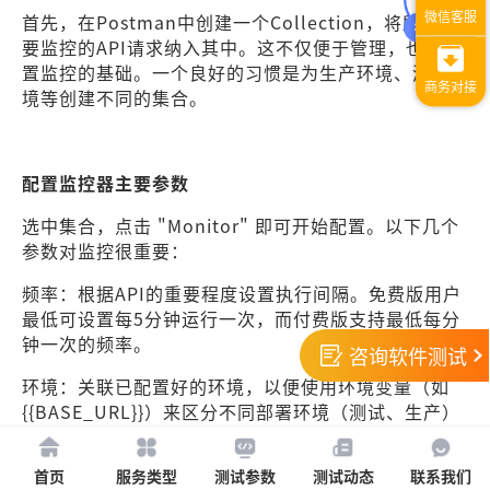
首先，在Postman中创建一个Collection，将所有需
要监控的API请求纳入其中。这不仅便于管理，也是设
置监控的基础。一个良好的习惯是为生产环境、测试环
境等创建不同的集合。
配置监控器主要参数
选中集合，点击 "Monitor" 即可开始配置。以下几个
参数对监控很重要：
频率：根据API的重要程度设置执行间隔。免费版用户
最低可设置每5分钟运行一次，而付费版支持最低每分
钟一次的频率。
咨询软件测试
环境：关联已配置好的环境，以便使用环境变量（如
{{BASE_URL}}）来区分不同部署环境（测试、生产）
的配置。
首页
服务类型
测试参数
测试动态
联系我们
地域：Postman支持从全球多个地理区域发起监控请