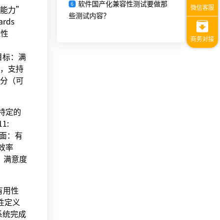
软件国产化兼容性测试要做那
6
的能力”
些测试内容？
ards
能性
义的目标：满
，支持
部分（可
特定的
11:
为三方面：有
；效率
；满意度
为有用性
用性定义
系统完成