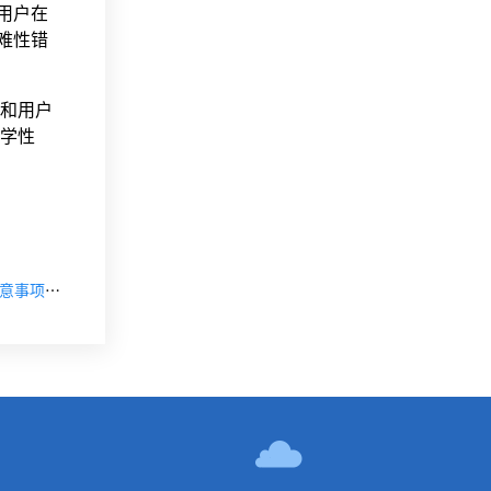
，用户在
难性错
训和用户
可学性
【下一篇】📌软件可用性测试评估方法\软件可用性测试注意事项\软件可用性测试的地点\软件可用性测试的费用预算
！