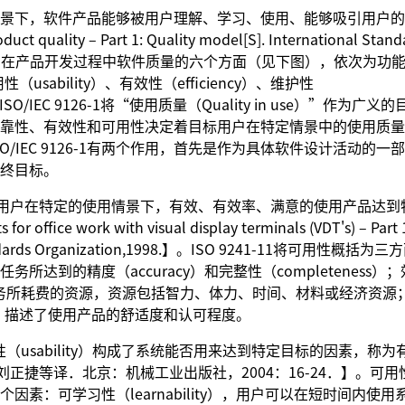
特定使用情景下，软件产品能够被用户理解、学习、使用、能够吸引用户
uct quality – Part 1: Quality model[S]. International Stand
 9126-1阐述了在产品开发过程中软件质量的六个方面（见下图），依次为功
、可用性（usability）、有效性（efficiency）、维护性
y）。ISO/IEC 9126-1将“使用质量（Quality in use）”作为广
靠性、有效性和可用性决定着目标用户在特定情景中的使用质量
/IEC 9126-1有两个作用，首先是作为具体软件设计活动的一
终目标。
特定的用户在特定的使用情景下，有效、有效率、满意的使用产品达到
office work with visual display terminals (VDT's) – Part 
al Standards Organization,1998.】。ISO 9241-11将可用性概括
种任务所达到的精度（accuracy）和完整性（completeness）
完成任务所耗费的资源，资源包括智力、体力、时间、材料或经济资源
观反应，描述了使用产品的舒适度和认可程度。
）和可用性（usability）构成了系统能否用来达到特定目标的因素，称
程[M]．刘正捷等译．北京：机械工业出版社，2004：16-24．】。可
素：可学习性（learnability），用户可以在短时间内使用