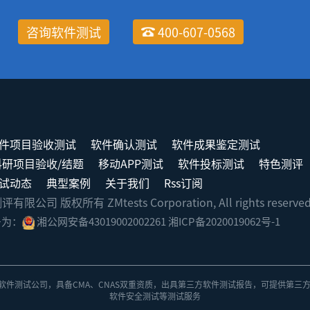
咨询软件测试
400-607-0568
件项目验收测试
软件确认测试
软件成果鉴定测试
科研项目验收/结题
移动APP测试
软件投标测试
特色测评
试动态
典型案例
关于我们
Rss订阅
司 版权所有 ZMtests Corporation, All rights reserve
号为：
湘公网安备43019002002261
湘ICP备2020019062号-1
软件测试公司
，具备
CMA、CNAS双重资质
，出具
第三方软件测试报告
，可提供第三
软件安全测试
等测试服务