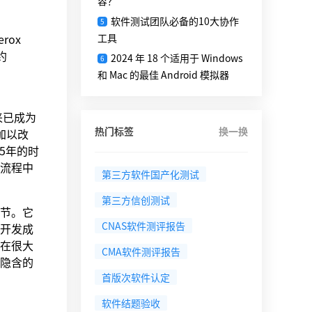
容？
软件测试团队必备的10大协作
5
rox
工具
约
2024 年 18 个适用于 Windows
6
和 Mac 的最佳 Android 模拟器
后来已成为
热门标签
换一换
加以改
了5年的时
流程中
第三方软件国产化测试
第三方信创测试
节。它
CNAS软件测评报告
开发成
在很大
CMA软件测评报告
隐含的
首版次软件认定
软件结题验收