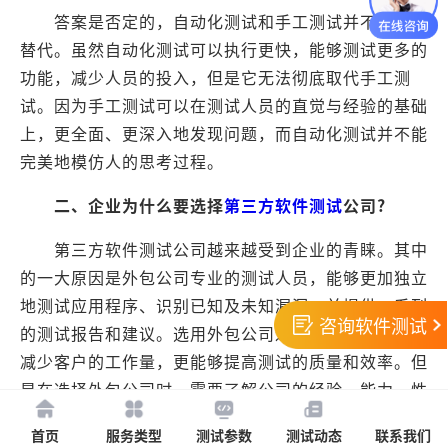
答案是否定的，自动化测试和手工测试并不能互相
替代。虽然自动化测试可以执行更快，能够测试更多的
功能，减少人员的投入，但是它无法彻底取代手工测
试。因为手工测试可以在测试人员的直觉与经验的基础
上，更全面、更深入地发现问题，而自动化测试并不能
完美地模仿人的思考过程。
二、企业为什么要选择
第三方软件测试
公司?
第三方软件测试公司越来越受到企业的青睐。其中
的一大原因是外包公司专业的测试人员，能够更加独立
地测试应用程序、识别已知及未知漏洞，并提供一系列
咨询软件测试
的测试报告和建议。选用外包公司进行测试，不仅能够
减少客户的工作量，更能够提高测试的质量和效率。但
是在选择外包公司时，需要了解公司的经验、能力、性
价比等各方面的信息，以便更好地为自己的企业挑选适
首页
服务类型
测试参数
测试动态
联系我们
合的外包公司。