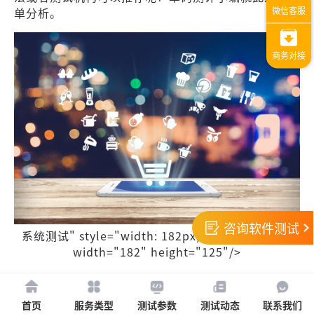
单分析。
咨询软件测试
系统测试" style="width: 182px; height: 125px;"
width="182" height="125"/>
一、
电子政务系统功能测试怎么做？
系统功能测试是测试领域比较入门的测试内容，通过自
首页
服务类型
测试参数
测试动态
联系我们