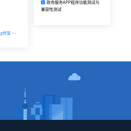
政务服务APP程序功能测试与
6
兼容性测试
【下一篇】新版Android 11推送：谷歌Pixel 4面部解锁Bug修复 录屏功能升级
！