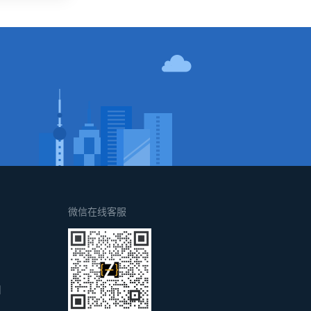
！
微信在线客服
d