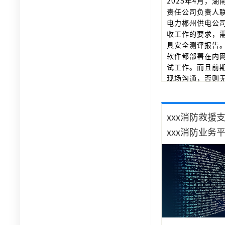
2025年4月，
责任公司负责人
电力郴州供电公司
收工作的要求，
具安全测评报告
软件都部署在内
试工作。而且前
现场沟通，否则
测试方案制定。
通和准备工作，
完成首轮测试后
xxx消防救援
漏洞进行修复。
xxx消防业务
全部关闭，顺利
作。