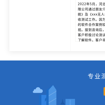
2022年5月，
限公司通过朋友介
统》及《xxx无
收测试工作。因
的软件合作案例
视。接到咨询后
客户积极讨论测
了解软件。客户
度。报价后，也
试完成后，客户
作！
专业